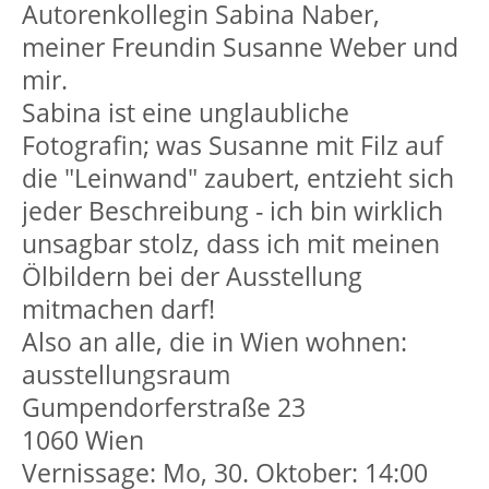
Autorenkollegin Sabina Naber,
meiner Freundin Susanne Weber und
24h
mir.
/ 365days
Sabina ist eine unglaubliche
Fotografin; was Susanne mit Filz auf
die "Leinwand" zaubert, entzieht sich
We offer support for our customers
jeder Beschreibung - ich bin wirklich
Mon - Fri 8:00am - 5:00pm
(GMT +1)
unsagbar stolz, dass ich mit meinen
Get in touch
Ölbildern bei der Ausstellung
mitmachen darf!
Cybersteel Inc.
Also an alle, die in Wien wohnen:
376-293 City Road, Suite 600
ausstellungsraum
San Francisco, CA 94102
Gumpendorferstraße 23
1060 Wien
Have any questions?
Vernissage: Mo, 30. Oktober: 14:00
+44 1234 567 890