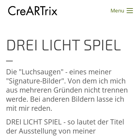
Menu
Login
Benutzername
DREI LICHT SPIEL
Passwort
Die "Luchsaugen" - eines meiner
"Signature-Bilder". Von dem ich mich
aus mehreren Gründen nicht trennen
Anmelden
werde. Bei anderen Bildern lasse ich
Register
|
Lost your password?
mit mir reden.
Support
DREI LICHT SPIEL - so lautet der Titel
der Ausstellung von meiner
Lorem ipsum dolor sit amet: