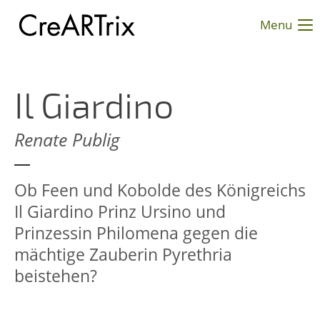
Menu
Login
Benutzername
Il Giardino
Renate Publig
Passwort
Ob Feen und Kobolde des Königreichs
Il Giardino Prinz Ursino und
Anmelden
Prinzessin Philomena gegen die
Register
|
Lost your password?
mächtige Zauberin Pyrethria
beistehen?
Support
Lorem ipsum dolor sit amet: