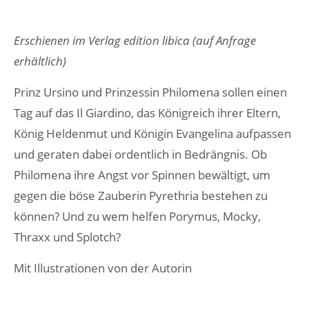
24h
Erschienen im Verlag edition libica (auf Anfrage
erhältlich)
/ 365days
Prinz Ursino und Prinzessin Philomena sollen einen
Tag auf das Il Giardino, das Königreich ihrer Eltern,
We offer support for our customers
König Heldenmut und Königin Evangelina aufpassen
Mon - Fri 8:00am - 5:00pm
(GMT +1)
und geraten dabei ordentlich in Bedrängnis. Ob
Get in touch
Philomena ihre Angst vor Spinnen bewältigt, um
gegen die böse Zauberin Pyrethria bestehen zu
Cybersteel Inc.
können? Und zu wem helfen Porymus, Mocky,
376-293 City Road, Suite 600
San Francisco, CA 94102
Thraxx und Splotch?
Mit Illustrationen von der Autorin
Have any questions?
+44 1234 567 890