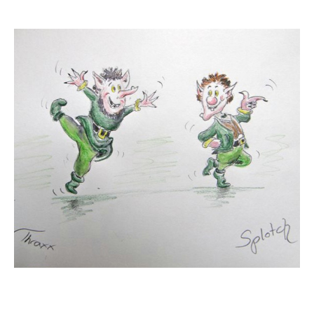
Drop us a line
info@yourdomain.com
About us
Lorem ipsum dolor sit amet, consectetuer
adipiscing elit.
Aenean commodo ligula eget dolor. Aenean
massa. Cum sociis natoque penatibus et
magnis dis parturient montes, nascetur
ridiculus mus. Donec quam felis, ultricies nec.